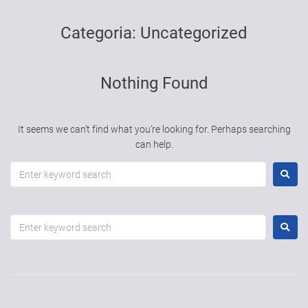
Categoria:
Uncategorized
Nothing Found
It seems we can’t find what you’re looking for. Perhaps searching
can help.