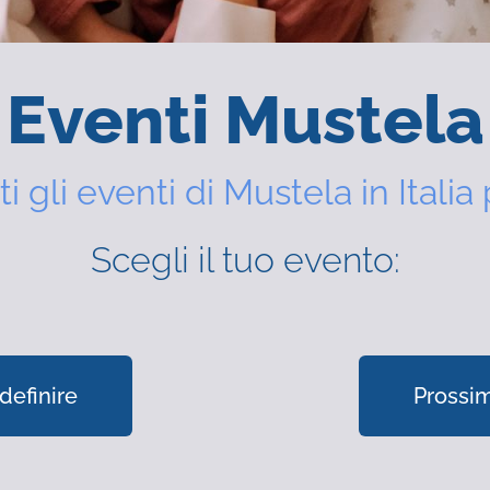
Eventi Mustela
ti gli eventi di Mustela in Italia 
Scegli il tuo evento:
definire
Prossim