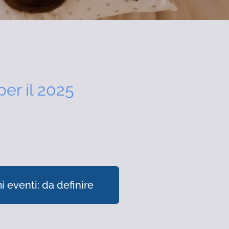
per il 2025
i eventi: da definire